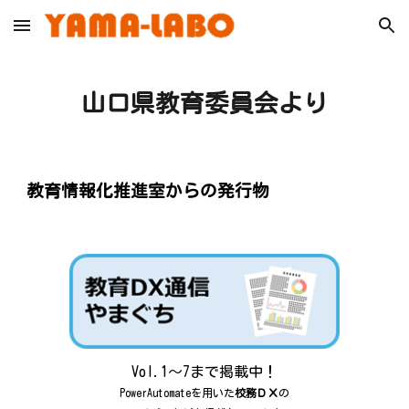
Skip to main content
Skip to navigation
山口県教育委員会
より
教育情報化推進室からの発行物
Vol.1～7まで掲載中！
PowerAutomateを用いた
校務ＤＸ
の